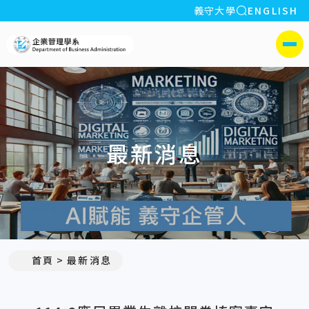
全站搜索
義守大學
ENGLISH
:::
義守大學企業管理學系(所)
側選單
最新消息
:::
首頁
最新消息