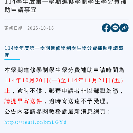
114學年度第一學期進修學制學生學分費補
助申請事宜
[另開新視窗
[另開
更新日期：
2025-10-16
複
114學年度第一學期進修學制學生學分費補助申請事
宜
本學期進修學制學生
學分費補助
申請時間為
114
年
10
月
20
日
(
一
)
至
114
年
11
月
21
日
(
五
)
止
，逾時不候，郵寄申請者非以郵戳為憑，
請提早寄送件
，逾時寄送達不予受理。
公告內容請參閱教務處最新消息網頁：
https://reurl.cc/bmLGYd