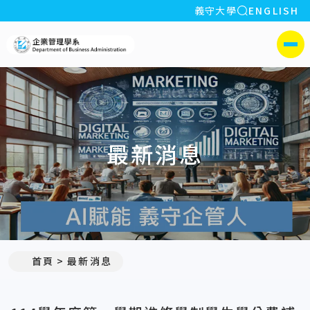
全站搜索
義守大學
ENGLISH
:::
義守大學企業管理學系(所)
側選單
最新消息
:::
首頁
最新消息