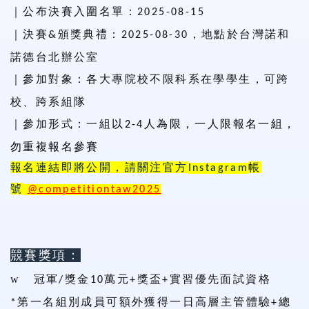
｜公布決賽入圍名單：
2025-08-15
｜決賽
頒獎典禮：
，地點於台灣諾和
&
2025-08-30
諾德台北辦公室
｜參加對象：
各大專院校不限科系在學學生，可跨
校、跨系組隊
｜參加形式：
一組
以
人為限，一人限報名一組，
2-4
勿重複報名參賽
報名連結即將公開，請關注官方
帳
Instagram
號
@competitiontaw2025
競賽獎項：
w
冠軍
獎金
萬元
獎盃
實習優先面試資格
/
10
+
+
第一名組別成員可額外獲得一日高層主管體驗
總
*
+