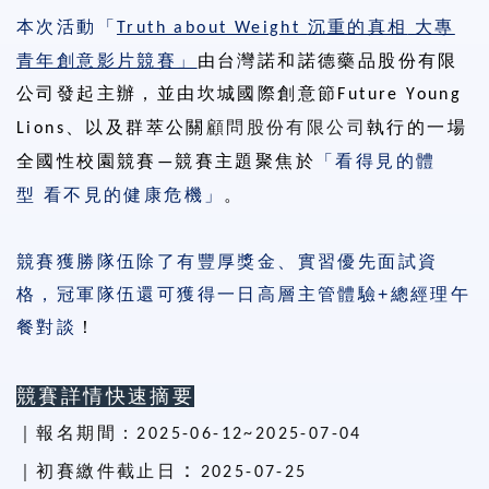
本次活動「
沉重的真相
大專
Truth about Weight
青年創意影片競賽」
由台灣諾和諾德藥品股份有限
公司發起主辦，並由
坎城國際創意節
Future Young
、以及
群萃公關
顧問股份有限公司
執行的一場
Lions
全國性校園競賽
競賽主題聚焦於
「看得見的體
—
型
看不見的健康危機」
。
競賽獲勝隊伍除了有豐厚獎金、實習優先面試資
格，冠軍隊伍還可獲得一日高層主管體驗+總經理午
餐對談
！
競賽詳情快速摘要
｜報名期間：
2025-06-12~2025-07-04
：
｜初賽繳件截止日
2025-07-25