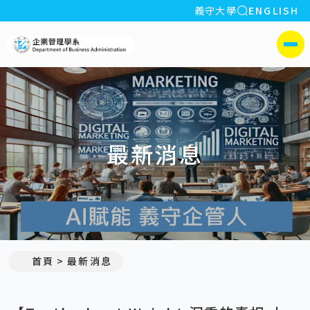
全站搜索
義守大學
ENGLISH
:::
義守大學企業管理學系(所)
側選單
最新消息
:::
首頁
最新消息